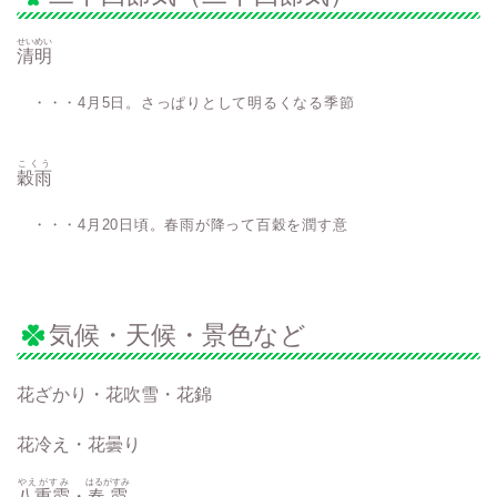
せいめい
清明
・・・4月5日。さっぱりとして明るくなる季節
こくう
穀雨
・・・4月20日頃。春雨が降って百穀を潤す意
気候・天候・景色など
花ざかり・花吹雪・花錦
花冷え・花曇り
やえがすみ
はるがすみ
八重霞
・
春霞