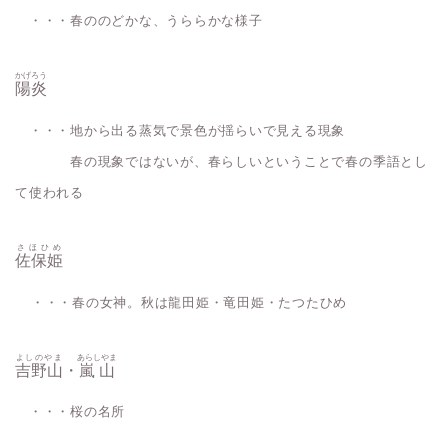
・・・春ののどかな、うららかな様子
かげろう
陽炎
・・・地から出る蒸気で景色が揺らいで見える現象
春の現象ではないが、春らしいということで春の季語とし
て使われる
さほひめ
佐保姫
・・・春の女神。秋は龍田姫・竜田姫・たつたひめ
よしのやま
あらしやま
吉野山
・
嵐山
・・・桜の名所