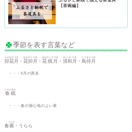
ふるさと納税で揃える茶道具
【茶碗編】
季節を表す言葉など
うのはなづき
はなのうづき
はなのこりづき
せいわづき
とりまちづき
卯花月
・
花卯月
・
花残月
・
清和月
・
鳥待月
・・・4月の異名
しゅんみん
春眠
・・・春の寝心地のよい夜
うらら
春
麗
・うらら