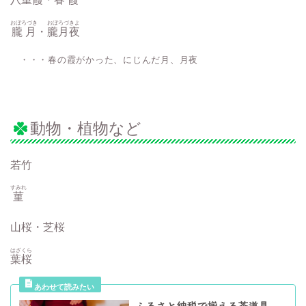
おぼろづき
おぼろづきよ
朧月
・
朧月夜
・・・春の霞がかった、にじんだ月、月夜
動物・植物など
若竹
すみれ
菫
山桜・芝桜
はざくら
葉桜