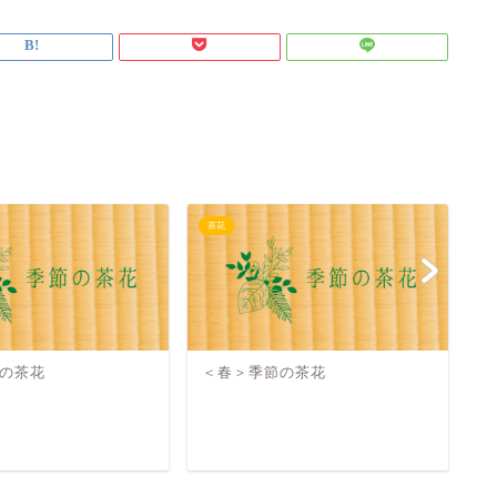
茶花
茶
の茶花
＜春＞季節の茶花
＜