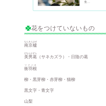
生...
花をつけていないもの
なんきんはぜ
南京櫨
びなんかずら
美男葛
（サネカズラ）・日陰の葛
ツクバネ
衝羽根
柳・黒芽柳・赤芽柳・猫柳
黒文字・青文字
山梨