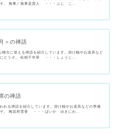
のご参考にどうぞ。 無事／無事是貴人 ・・・ぶじ こ...
月＞の禅語
お稽古に使える禅語を紹介しています。掛け軸やお道具など
の準備のご参考にどうぞ。 松樹千年翠 ・・・しょうじ...
席の禅語
われる禅語を紹介しています。掛け軸やお道具などの準備
のご参考にどうぞ。 梅花和雪香 ・・・ばいか ゆきにわ...