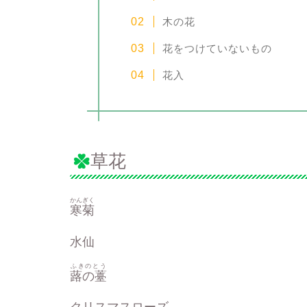
木の花
花をつけていないもの
花入
草花
かんぎく
寒菊
水仙
ふきのとう
蕗の薹