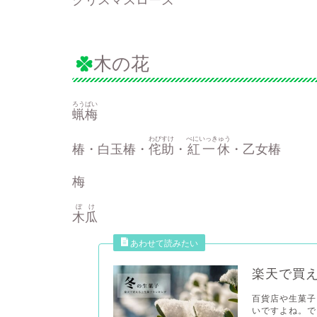
クリスマスローズ
木の花
ろうばい
蝋梅
わびすけ
べにいっきゅう
椿・白玉椿・
侘助
・
紅一休
・乙女椿
梅
ぼけ
木瓜
楽天で買
百貨店や生菓子
いですよね。で