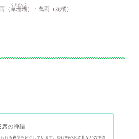
くささんご
両（
草珊瑚
）・萬両（花橘）
茶席の禅語
使われる禅語を紹介しています。掛け軸やお道具などの準備