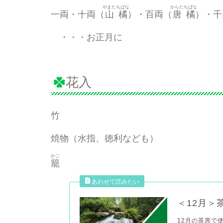
やまたちばな
からたちばな
一両・十両（
山橘
）・百両（
唐橘
）・千
・・・お正月に
花入
竹
焼物（水指、徳利なども）
かご
籠
＜12月＞
12月の茶席で